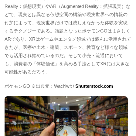
Reality：仮想現実）やAR（Augmented Reality：拡張現実）な
どで、現実とは異なる仮想空間の構築や現実世界への情報の
付加によって、現実世界だけでは成しえなかった体験を実現
するテクノジーである。話題となったポケモンGOはまさしく
ARであり、XRはゲームやエンタメ領域では盛んに活用されて
きたが、医療や土木・建築、スポーツ、教育など様々な領域
でも活用され始めているのだ。そして小売・流通において
も、消費者の「体験価値」を高める手法としてXRには大きな
可能性があるだろう。
ポケモンGO ※出典元：Wachiwit /
Shutterstock.com