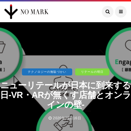
テクノロジーの無駄づかい
リテールの明日
ニューリテールが日本に到来する
日-VR・ARが無くす店舗とオンラ
インの壁-
2020年10月16日