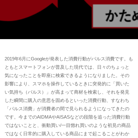
2019年6月にGoogleが発表した消費行動がパルス消費です。も
ともとスマートフォンが普及した現代では、日々のちょっと
気になったことを即座に検索できるようになりました。その
影響により、スマホを操作しているときに突発的に「買いた
い気持ち（パルス）」が高まって商材を検索し、それを発見
した瞬間に購入の意思を固めるといった消費行動、すなわち
「パルス消費」が消費者の間で見られるようになってきたの
です。今までのAIDMAやAISASなどの段階を追った消費行動
ではないことと、衝動買い/一目惚れ買いのような初見の商品
ではなく日常的に購入している商品にまで起こることがわか